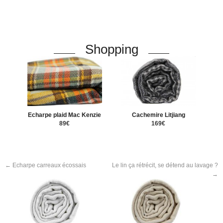
Shopping
Echarpe plaid Mac Kenzie
Cachemire Litjiang
89€
169€
←
Echarpe carreaux écossais
Le lin ça rétrécit, se détend au lavage ?
→