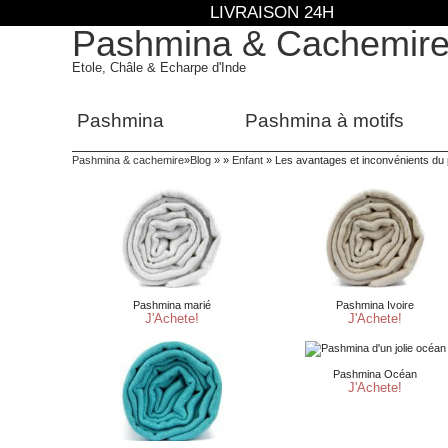
LIVRAISON 24H
Pashmina & Cachemir
Etole, Châle & Echarpe d'Inde
Pashmina
Pashmina à motifs
Pashmina & cachemire
»
Blog
» »
Enfant
»
Les avantages et inconvénients du 