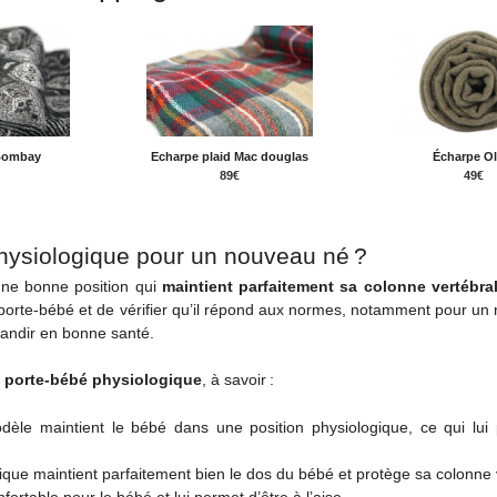
Bombay
Echarpe plaid Mac douglas
Écharpe Ol
89€
49€
 physiologique pour un nouveau né ?
une bonne position qui
maintient parfaitement sa colonne vertébra
e porte-bébé et de vérifier qu’il répond aux normes, notamment pour un
grandir en bonne santé.
 porte-bébé physiologique
, à savoir :
le maintient le bébé dans une position physiologique, ce qui lui 
ique maintient parfaitement bien le dos du bébé et protège sa colonne 
ortable pour le bébé et lui permet d’être à l’aise.