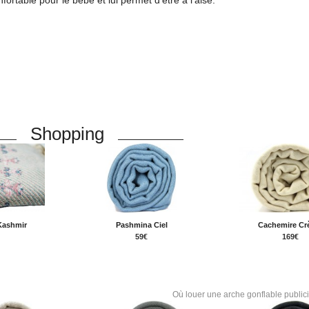
Shopping
Kashmir
Pashmina Ciel
Cachemire C
59€
169€
Où louer une arche gonflable public