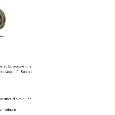
ive
l
e
et lui assure une
 nouveau né. Ses os
permet d’avoir une
vertébrale ;