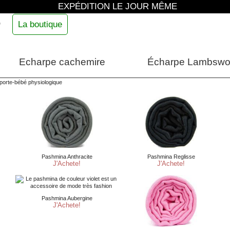
EXPÉDITION LE JOUR MÊME
e
La boutique
Echarpe cachemire
Écharpe Lambswo
porte-bébé physiologique