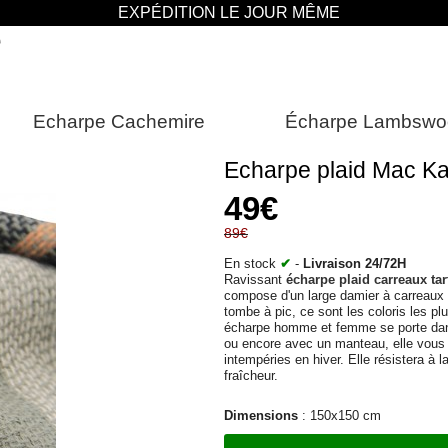
EXPÉDITION LE JOUR MÊME
e
Echarpe Cachemire
Écharpe Lambswo
Echarpe plaid Mac K
49€
89€
En stock
✔
-
Livraison 24/72H
Ravissant
écharpe plaid carreaux tar
compose d'un large damier à carreaux da
tombe à pic, ce sont les coloris les pl
écharpe homme et femme se porte dans
ou encore avec un manteau, elle vous 
intempéries en hiver. Elle résistera à l
fraîcheur.
Dimensions
: 150x150 cm