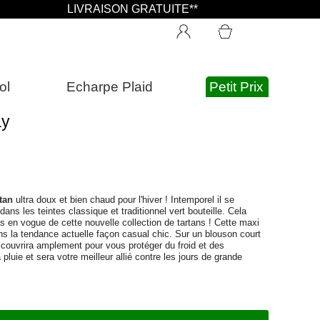
LIVRAISON GRATUITE**
ol
Echarpe Plaid
Petit Prix
ay
tan
ultra doux et bien chaud pour l'hiver ! Intemporel il se
ns les teintes classique et traditionnel vert bouteille. Cela
us en vogue de cette nouvelle collection de tartans ! Cette maxi
 la tendance actuelle façon casual chic. Sur un blouson court
couvrira amplement pour vous protéger du froid et des
a pluie et sera votre meilleur allié contre les jours de grande