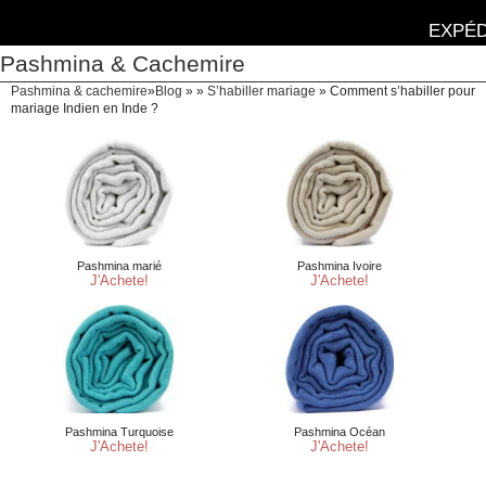
EXPÉD
Pashmina & Cachemire
Pashmina & cachemire
»
Blog
» »
S’habiller mariage
»
Comment s’habiller pour
mariage Indien en Inde ?