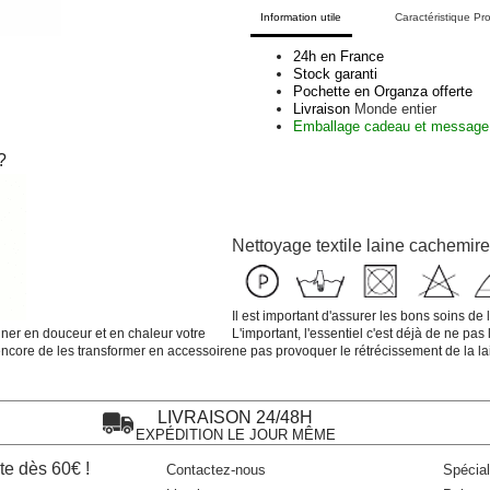
Information utile
Caractéristique Pro
24h en France
Stock garanti
Pochette en Organza offerte
Livraison
Monde entier
Emballage cadeau et message 
?
Nettoyage textile
laine
cachemire
Il est important d'assurer les bons soins d
er en douceur et en chaleur votre
L'important, l'essentiel c'est déjà de ne pa
ncore de les transformer en accessoire
ne pas provoquer le rétrécissement de la la
LIVRAISON 24/48H
EXPÉDITION LE JOUR MÊME
te dès 60€ !
Contactez-nous
Spécia