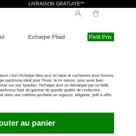
LIVRAISON GRATUITE**
ol
Echarpe Plaid
Petit Prix
aison c'est l'écharpe bleu azur en laine et cachemire pour homme
 pashmina idéal pour l'hiver, la mi saison, pour avoir bien
oser sur ses épaules, l'écharpe azur se démarque par sa belle
 pashmina haut de gamme de grande qualité de confection.
dans une sublime pochette en organza, élégante, prêt à offrir.
outer au panier