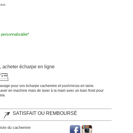
duit
personnalisable
*
,
acheter écharpe en ligne
e lavage pour vos écharpe cachemire et
pashmina
s en laine.
s laver en machine mais de laver à la main avec un bain froid pour
ine.
SATISFAIT OU REMBOURSÉ
liste du cachemire