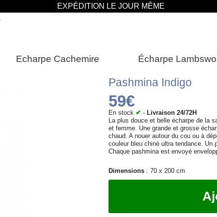
EXPÉDITION LE JOUR MÊME
e
Echarpe Cachemire
Écharpe Lambswo
Pashmina Indigo
59€
En stock
✔
-
Livraison 24/72H
La plus douce et belle écharpe de la s
et femme. Une grande et grosse écharpe
chaud. A nouer autour du cou ou à dép
couleur bleu chiné ultra tendance. Un
Chaque pashmina est envoyé enveloppé 
Dimensions
: 70 x 200 cm
Aj