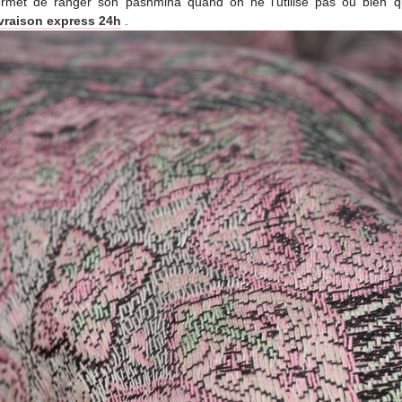
permet de ranger son pashmina quand on ne l’utilise pas ou bien q
vraison express 24h
.