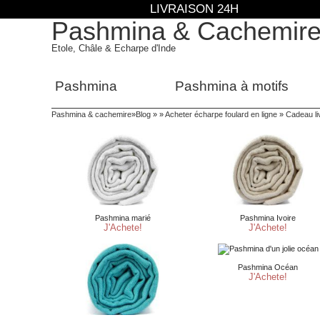
LIVRAISON 24H
Pashmina & Cachemir
Etole, Châle & Echarpe d'Inde
Pashmina
Pashmina à motifs
Pashmina & cachemire
»
Blog
» »
Acheter écharpe foulard en ligne
»
Cadeau li