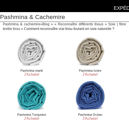
EXPÉD
Pashmina & Cachemire
Pashmina & cachemire
»
Blog
» »
Reconnaître différents tissus
»
Soie | fibre
textile tissu
»
Comment reconnaître vrai tissu foulard en soie naturelle ?