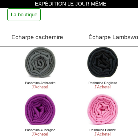
EXPÉDITION LE JOUR MÊME
e
La boutique
Echarpe cachemire
Écharpe Lambswo