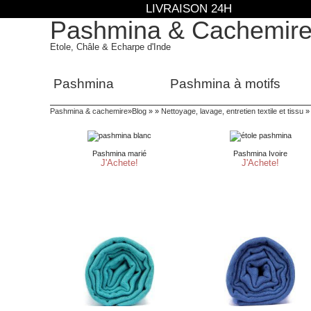
LIVRAISON 24H
Pashmina & Cachemir
Etole, Châle & Echarpe d'Inde
Pashmina
Pashmina à motifs
Pashmina & cachemire
»
Blog
» »
Nettoyage, lavage, entretien textile et tissu