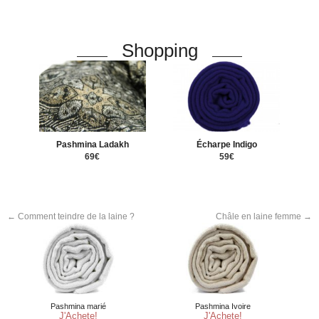
Shopping
Pashmina Ladakh
Écharpe Indigo
69€
59€
←
Comment teindre de la laine ?
Châle en laine femme
→