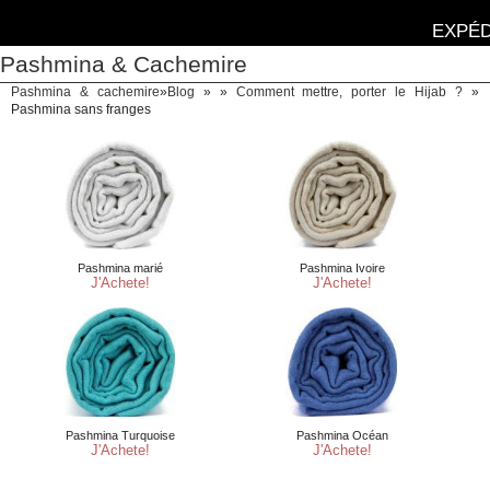
EXPÉD
Pashmina & Cachemire
Pashmina & cachemire
»
Blog
» »
Comment mettre, porter le Hijab ?
»
Pashmina sans franges