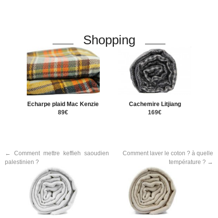
Shopping
Echarpe plaid Mac Kenzie
Cachemire Litjiang
89€
169€
←
Comment mettre keffieh saoudien
Comment laver le coton ? à quelle
palestinien ?
température ?
→