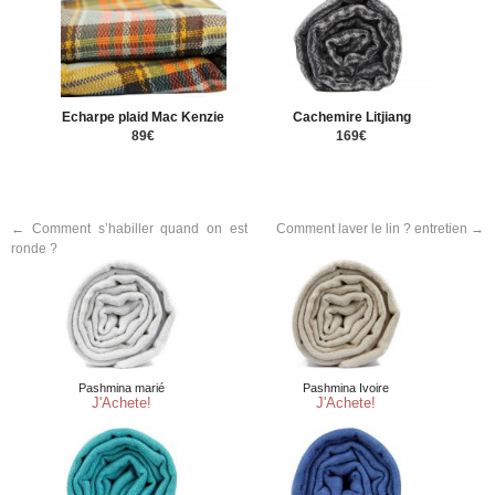
Echarpe plaid Mac Kenzie
Cachemire Litjiang
89€
169€
←
Comment s’habiller quand on est
Comment laver le lin ? entretien
→
ronde ?