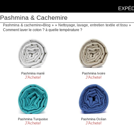
EXPÉD
Pashmina & Cachemire
Pashmina & cachemire
»
Blog
» »
Nettoyage, lavage, entretien textile et tissu
»
Comment laver le coton ? à quelle température ?