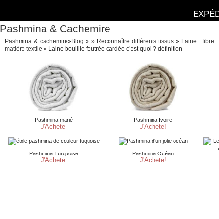
EXPÉD
Pashmina & Cachemire
Pashmina & cachemire
»
Blog
» »
Reconnaître différents tissus
»
Laine : fibre
matière textile
»
Laine bouillie feutrée cardée c’est quoi ? définition