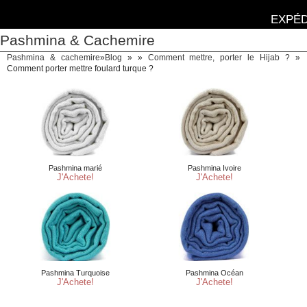
EXPÉD
Pashmina & Cachemire
Pashmina & cachemire
»
Blog
» »
Comment mettre, porter le Hijab ?
»
Comment porter mettre foulard turque ?